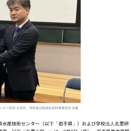
ンター所長 太田氏、理研食品取締役原料事業部長 佐藤
県水産技術センター（以下「岩手県」）および学校法人北里研