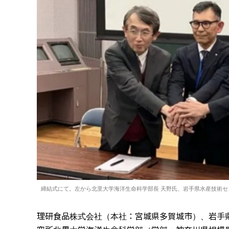
締結式にて。左から北里大学海洋生命科学部長 天野氏、岩手県水産技術セ
理研食品株式会社（本社：宮城県多賀城市）、岩手